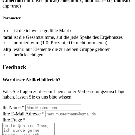
Collection
mirrorReciprocal(
Collection
x,
float
total=0.0,
boolean
ahp=true)
Parameter
x :
ist die teilweise gefüllte Matrix
total
ist die Gesamtsumme, auf die jede Spalte des Ergebnisses
:
normiert wird (1.0: Prozent, 0.0: nicht normieren)
ahp
wahr: nur Elemente die zur selben Gruppe gehören
:
berücksichtigen
Feedback
War dieser Artikel hilfreich?
Falls Sie fragen zu diesem Thema oder Verbesserungsvorschläge
haben, lassen Sie es uns bitte wissen:
Ihr Name
*
Ihre E-Mail Adresse
*
Ihre Frage
*