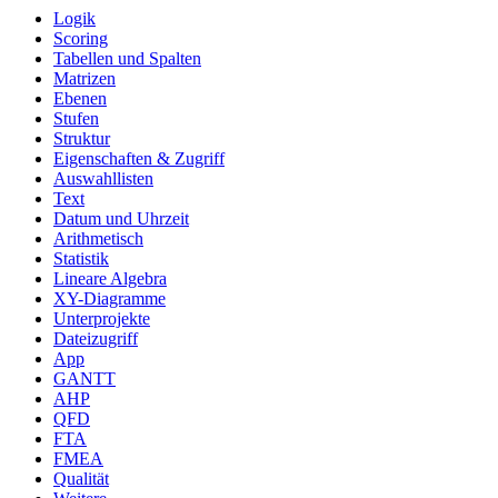
Logik
Scoring
Tabellen und Spalten
Matrizen
Ebenen
Stufen
Struktur
Eigenschaften & Zugriff
Auswahllisten
Text
Datum und Uhrzeit
Arithmetisch
Statistik
Lineare Algebra
XY-Diagramme
Unterprojekte
Dateizugriff
App
GANTT
AHP
QFD
FTA
FMEA
Qualität