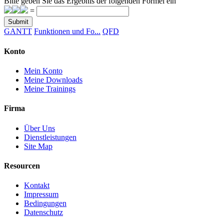
Bitte geben Sie das Ergebnis der folgenden Formel ein
=
Submit
GANTT
Funktionen und Fo...
QFD
Konto
Mein Konto
Meine Downloads
Meine Trainings
Firma
Über Uns
Dienstleistungen
Site Map
Resourcen
Kontakt
Impressum
Bedingungen
Datenschutz