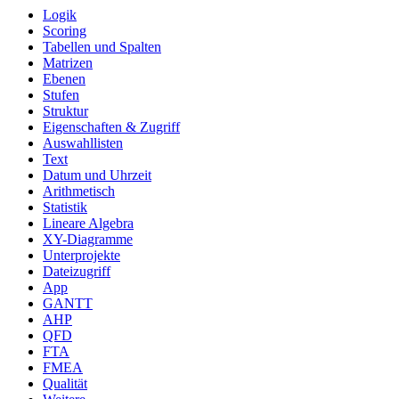
Logik
Scoring
Tabellen und Spalten
Matrizen
Ebenen
Stufen
Struktur
Eigenschaften & Zugriff
Auswahllisten
Text
Datum und Uhrzeit
Arithmetisch
Statistik
Lineare Algebra
XY-Diagramme
Unterprojekte
Dateizugriff
App
GANTT
AHP
QFD
FTA
FMEA
Qualität