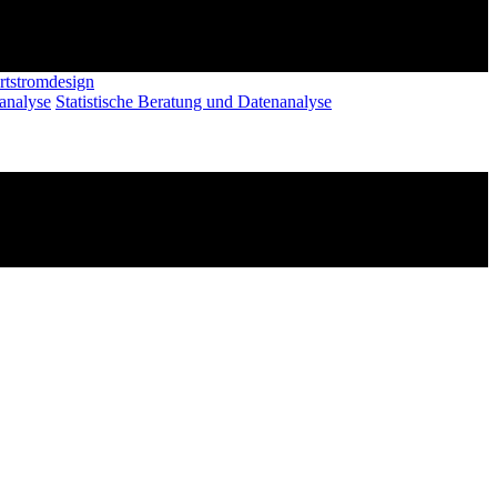
rtstromdesign
analyse
Statistische Beratung und Datenanalyse