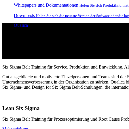
Whitepapers und Dokumentationen
Holen Sie sich Produktinformat
Downloads
Holen Sie sich die neueste Version der Software oder die k
Qualica
Training
Lean Six Sigma und DFSS Inhouse und R
Six Sigma Belt Training für Service, Produktion und Entwicklung. Al
Gut ausgebildete und motivierte Einzelpersonen und Teams sind der Sc
Unternehmensverbesserung in der Organisation zu stärken. Qualica b
Six Sigma- und Design for Six Sigma Belt-Schulungen, die internation
Lean Six Sigma
Six Sigma Belt Training für Prozessoptimierung und Root Cause Pro
Mehr erfahren