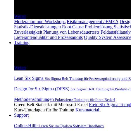
Beratung und Moderation
Weiter
Moderation und Workshops
Risikomanagement / FMEA
Desig
Statistik-Dienstleistungen
Root Cause Problemlösung
Statisti
Zuverlässigkeit
Planung von Lebensdauertests
Feldausfallanal
Lieferantenqualität und Prozessaudits
Quality System Assessme
Training
Training
Lean Six Sigma und DFSS Inhouse und Remote Training
Weiter
Lean Six Sigma
Six Sigma Belt Training für Prozessoptimierung und 
Design for Six Sigma (DFSS)
Six Sigma Belt Training für Produkt-
Methodenschulungen
Fokussierte Trainings für Ihren Bedarf
Green Belt Statistik mit Microsoft Excel
Freie Six Sigma Templ
Kurs/Unterlagen für Ihr Training
Kursmaterial
Support
Online-Hilfe
Lesen Sie im Qualica Software Handbuch