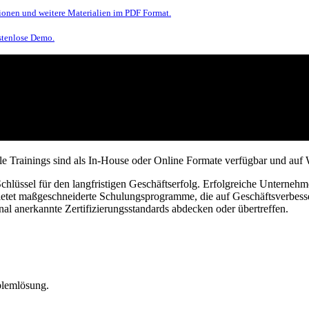
ionen und weitere Materialien im PDF Format.
ostenlose Demo.
emote Training
le Trainings sind als In-House oder Online Formate verfügbar und auf 
hlüssel für den langfristigen Geschäftserfolg. Erfolgreiche Unternehm
ietet maßgeschneiderte Schulungsprogramme, die auf Geschäftsverbess
al anerkannte Zertifizierungsstandards abdecken oder übertreffen.
blemlösung.