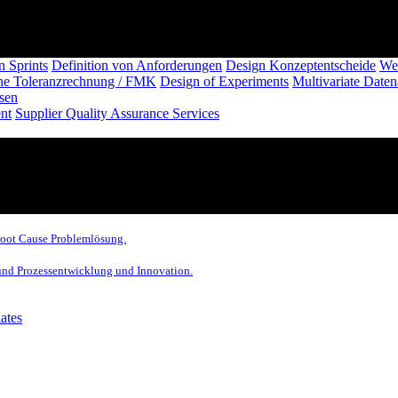
n Sprints
Definition von Anforderungen
Design Konzeptentscheide
We
sche Toleranzrechnung / FMK
Design of Experiments
Multivariate Daten
ysen
nt
Supplier Quality Assurance Services
Root Cause Problemlösung.
 und Prozessentwicklung und Innovation.
ates