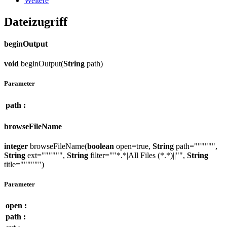
Weitere
Dateizugriff
beginOutput
void
beginOutput(
String
path)
Parameter
path :
browseFileName
integer
browseFileName(
boolean
open=true,
String
path="""""",
String
ext="""""",
String
filter=""*.*|All Files (*.*)||"",
String
title="""""")
Parameter
open :
path :