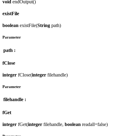
void
endOutput()
existFile
boolean
existFile(
String
path)
Parameter
path :
fClose
integer
fClose(
integer
filehandle)
Parameter
filehandle :
fGet
integer
fGet(
integer
filehandle,
boolean
readall=false)