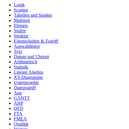
Logik
Scoring
Tabellen und Spalten
Matrizen
Ebenen
Stufen
Struktur
Eigenschaften & Zugriff
Auswahllisten
Text
Datum und Uhrzeit
Arithmetisch
Statistik
Lineare Algebra
XY-Diagramme
Unterprojekte
Dateizugriff
App
GANTT
AHP
QFD
FTA
FMEA
Qualität