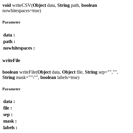
void
writeCSV(
Object
data,
String
path,
boolean
nowhitespaces=true)
Parameter
data :
path :
nowhitespaces :
writeFile
boolean
writeFile(
Object
data,
Object
file,
String
sep="","",
String
mask=""\"",
boolean
labels=true)
Parameter
data :
file :
sep :
mask :
labels :