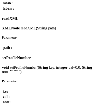
mask :
labels :
readXML
XMLNode
readXML(
String
path)
Parameter
path :
setProfileNumber
void
setProfileNumber(
String
key,
integer
val=0.0,
String
root="""""")
Parameter
key :
val :
root :