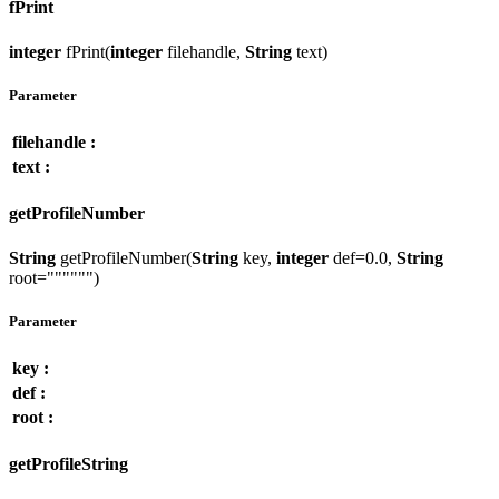
fPrint
integer
fPrint(
integer
filehandle,
String
text)
Parameter
filehandle :
text :
getProfileNumber
String
getProfileNumber(
String
key,
integer
def=0.0,
String
root="""""")
Parameter
key :
def :
root :
getProfileString