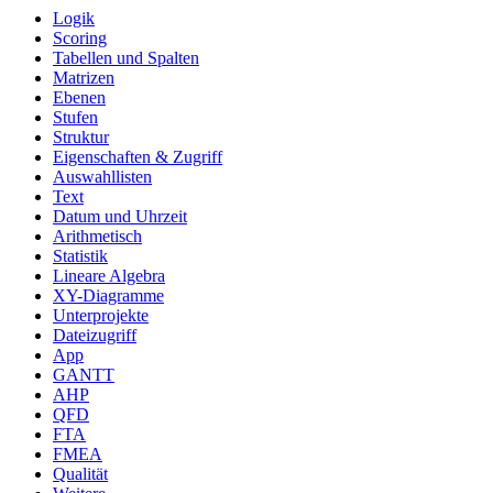
Logik
Scoring
Tabellen und Spalten
Matrizen
Ebenen
Stufen
Struktur
Eigenschaften & Zugriff
Auswahllisten
Text
Datum und Uhrzeit
Arithmetisch
Statistik
Lineare Algebra
XY-Diagramme
Unterprojekte
Dateizugriff
App
GANTT
AHP
QFD
FTA
FMEA
Qualität