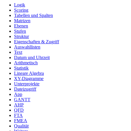
Logik
Scoring
Tabellen und Spalten
Matrizen
Ebenen
Stufen
Struktur
Eigenschaften & Zugriff
Auswahllisten
Text
Datum und Uhrzeit
Arithmetisch
Statistik
Lineare Algebra
XY-Diagramme
Unterprojekte
Dateizugriff
App
GANTT
AHP
QFD
FTA
FMEA
Qualität