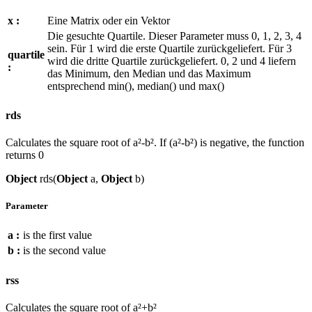
x :
Eine Matrix oder ein Vektor
Die gesuchte Quartile. Dieser Parameter muss 0, 1, 2, 3, 4
sein. Für 1 wird die erste Quartile zurückgeliefert. Für 3
quartile
wird die dritte Quartile zurückgeliefert. 0, 2 und 4 liefern
:
das Minimum, den Median und das Maximum
entsprechend min(), median() und max()
rds
Calculates the square root of a²-b². If (a²-b²) is negative, the function
returns 0
Object
rds(
Object
a,
Object
b)
Parameter
a :
is the first value
b :
is the second value
rss
Calculates the square root of a²+b²