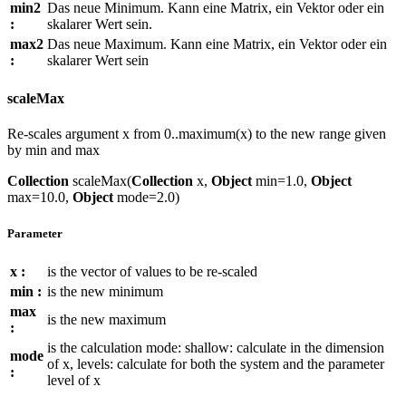
min2
Das neue Minimum. Kann eine Matrix, ein Vektor oder ein
:
skalarer Wert sein.
max2
Das neue Maximum. Kann eine Matrix, ein Vektor oder ein
:
skalarer Wert sein
scaleMax
Re-scales argument x from 0..maximum(x) to the new range given
by min and max
Collection
scaleMax(
Collection
x,
Object
min=1.0,
Object
max=10.0,
Object
mode=2.0)
Parameter
x :
is the vector of values to be re-scaled
min :
is the new minimum
max
is the new maximum
:
is the calculation mode: shallow: calculate in the dimension
mode
of x, levels: calculate for both the system and the parameter
:
level of x