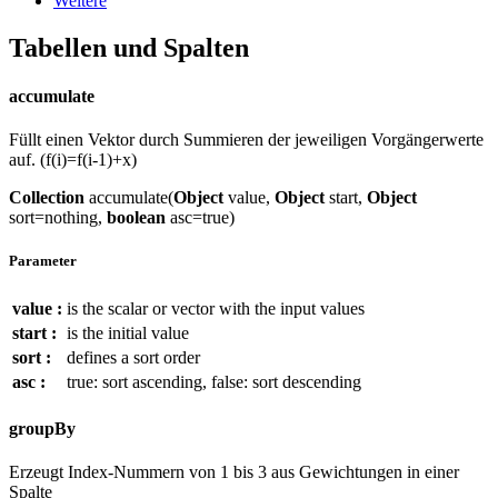
Weitere
Tabellen und Spalten
accumulate
Füllt einen Vektor durch Summieren der jeweiligen Vorgängerwerte
auf. (f(i)=f(i-1)+x)
Collection
accumulate(
Object
value,
Object
start,
Object
sort=nothing,
boolean
asc=true)
Parameter
value :
is the scalar or vector with the input values
start :
is the initial value
sort :
defines a sort order
asc :
true: sort ascending, false: sort descending
groupBy
Erzeugt Index-Nummern von 1 bis 3 aus Gewichtungen in einer
Spalte