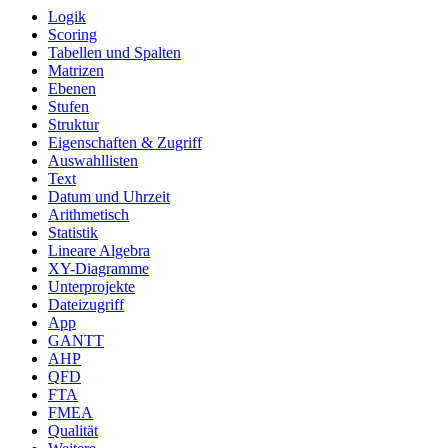
Logik
Scoring
Tabellen und Spalten
Matrizen
Ebenen
Stufen
Struktur
Eigenschaften & Zugriff
Auswahllisten
Text
Datum und Uhrzeit
Arithmetisch
Statistik
Lineare Algebra
XY-Diagramme
Unterprojekte
Dateizugriff
App
GANTT
AHP
QFD
FTA
FMEA
Qualität